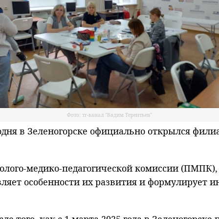
Фото: тг-канал "Вадим Терентьев"
ня в Зеленогорске официально открылся филиал
ихолого-медико-педагогической комиссии (ПМПК)
вляет особенности их развития и формулирует 