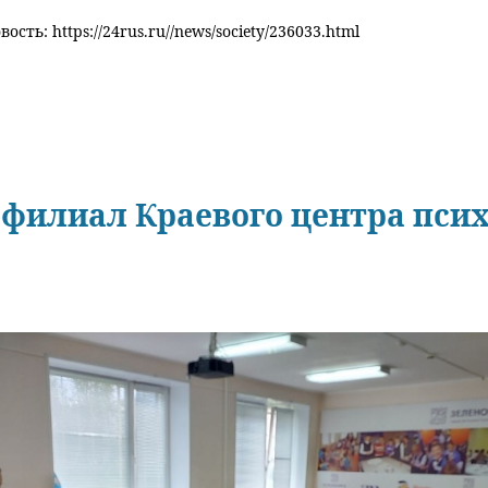
ость: https://24rus.ru//news/society/236033.html
у филиал Краевого центра пси