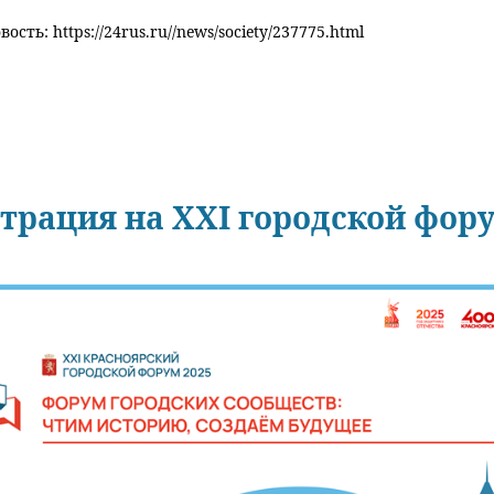
ость: https://24rus.ru//news/society/237775.html
страция на XXI городской фор