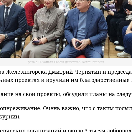
фото с ТГ-канала Совета депутатов Железногорска
 Железногорска Дмитрий Чернятин и председат
льных проектах и вручили им благодарственные 
ание на свои проекты, обсудили планы на след
 сопереживание. Очень важно, что с таким посы
скурнин.
ерческих организаций и около 3 тысяч добровол