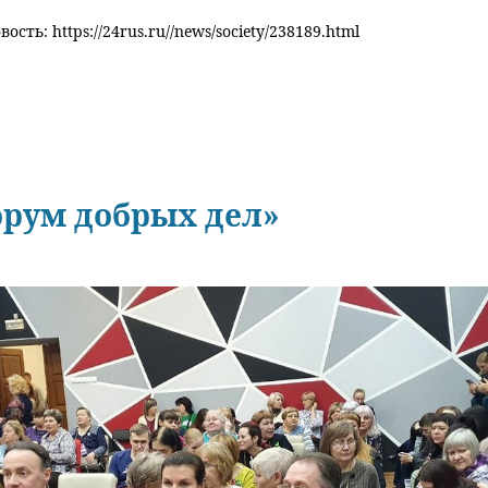
ость: https://24rus.ru//news/society/238189.html
орум добрых дел»