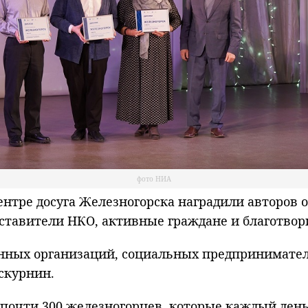
фото НИА
тре досуга Железногорска наградили авторов о
ставители НКО, активные граждане и благотвор
енных организаций, социальных предпринимател
оскурнин.
почти 300 железногорцев, которые каждый день