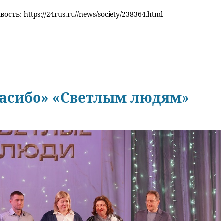
ость: https://24rus.ru//news/society/238364.html
пасибо» «Светлым людям»