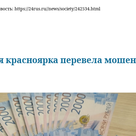
ость: https://24rus.ru//news/society/242534.html
я красноярка перевела моше