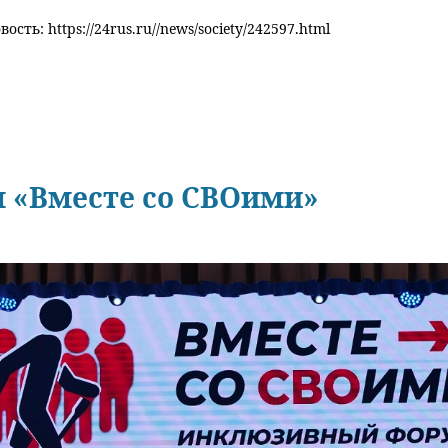
ость: https://24rus.ru//news/society/242597.html
 «Вместе со СВОими»