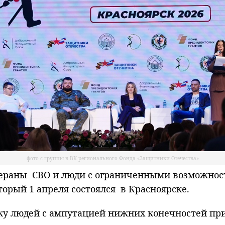
фото с группы в ВК регионального Фонда «Защитники Отечества»
раны СВО и люди с ограниченными возможност
орый 1 апреля состоялся в Красноярске.
у людей с ампутацией нижних конечностей пр