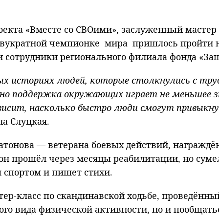
кта «Вместе со СВОими», заслуженный мастер 
 двукратной чемпионке мира пришлось пройти н
и сотрудники регионального филиала фонда «За
ных историях людей, которые столкнулись с т
но поддержка окружающих играет не меньшее з
зависит, насколько быстро люди смогут привыкн
ала Слуцкая.
атонова — ветерана боевых действий, награждён
н прошёл через месяцы реабилитации, но сумел
я спортом и пишет стихи.
р‑класс по скандинавской ходьбе, проведённый
ого вида физической активности, но и пообщать