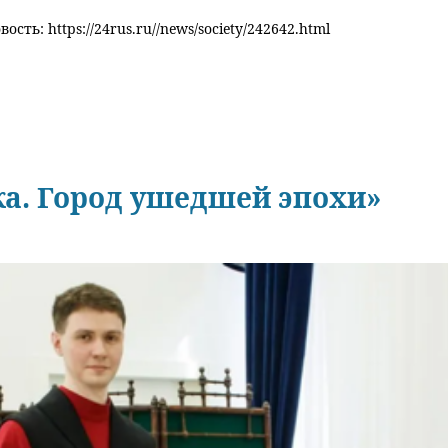
ость: https://24rus.ru//news/society/242642.html
а. Город ушедшей эпохи»