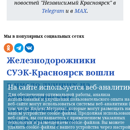
новостей "Независимый Красноярск" в
Telegram
и в
MAX
.
Мы в популярных социальных сетях
Железнодорожники
СУЭК-Красноярск вошли
в число лучших на
На сайте используется веб-аналити
Всероссийских
Для обеспечения оптимальной работы, анализа
использования и улучшения пользовательского опыта на
веб-сайте могут использоваться системы веб-аналитики 
соревнованиях
том числе Яндекс.Метрика), которые могут размещать н
вашем устройстве cookie-файлы. Продолжая использова
веб-сайта, вы соглашаетесь с применением указанных
профмастерства
технологий и размещением cookie-файлов. Вы можете
удалить cookie-файлы с вашего устройства через настро