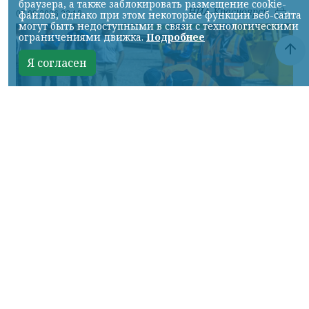
браузера, а также заблокировать размещение cookie-
НИА-Красноярск
07.08.2026 22:13
файлов, однако при этом некоторые функции веб-сайта
могут быть недоступными в связи с технологическими
ограничениями движка.
Подробнее
Я согласен
Фото: АО «СУЭК-Хакасия»
КРАСНОЯРСКИЙ КРАЙ, /НИА-
КРАСНОЯРСК/. Специалисты Бородинского
погрузочно-транспортного управления
стали призёрами Всероссийских