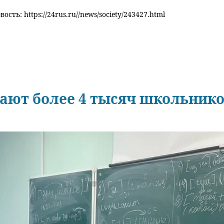
ость: https://24rus.ru//news/society/243427.html
ают более 4 тысяч школьнико