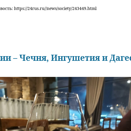
ость: https://24rus.ru//news/society/243449.html
ии – Чечня, Ингушетия и Даге