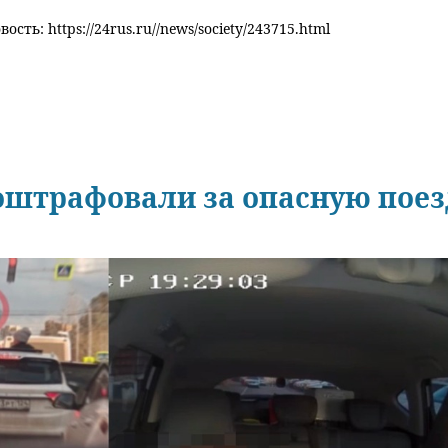
ость: https://24rus.ru//news/society/243715.html
 оштрафовали за опасную поез