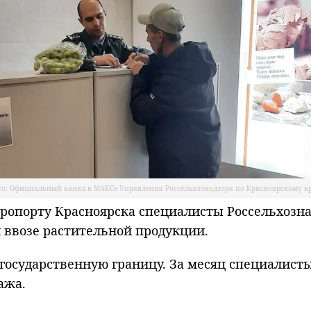
то: Официальный канал в МАКСе Управления Россельхознадзора по Красноярскому к
опорту Красноярска специалисты Россельхозна
ввозе растительной продукции.
 государственную границу. За месяц специалис
ажа.