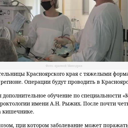
Фото: краевой Минздрав
льницы Красноярского края с тяжелыми формам
егионе. Операции будут проводить в Краснояр
л дополнительное обучение по специальности «
роктологии имени А.Н. Рыжих. После почти чет
а кишечнике.
иозом, при котором заболевание может поражат