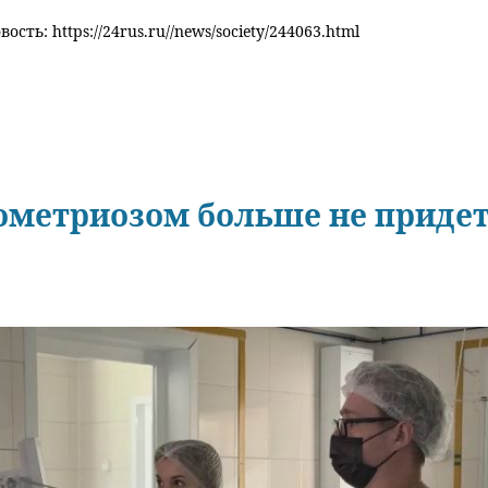
ость: https://24rus.ru//news/society/244063.html
метриозом больше не придетс