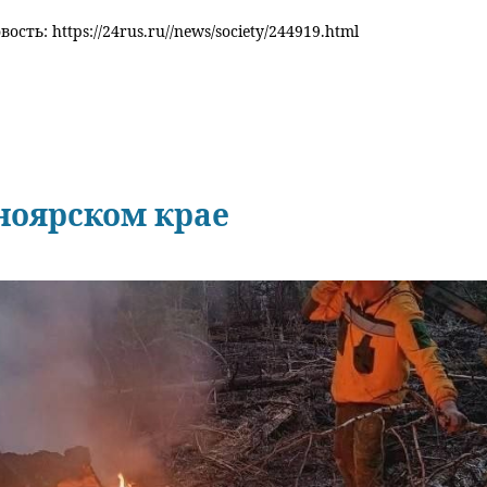
ость: https://24rus.ru//news/society/244919.html
ноярском крае