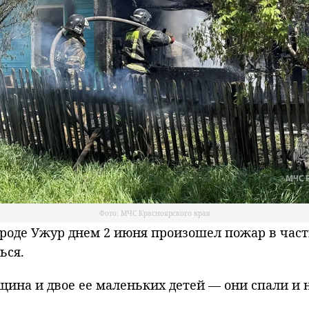
Фото: МЧС Красноярского края
оде Ужур днем 2 июня произошел пожар в частн
ься.
щина и двое ее маленьких детей — они спали и н