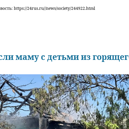
ость: https://24rus.ru//news/society/244922.html
сли маму с детьми из горяще