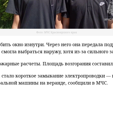
Фото: МЧС Красноярского края
збить окно изнутри. Через него она передала п
 смогла выбраться наружу, хотя из-за сильного 
жарные расчеты. Площадь возгорания составила
стало короткое замыкание электропроводки — н
ральной машины на веранде, сообщили в МЧС.