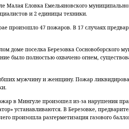
еле Малая Еловка Емельяновского муниципальног
ециалистов и 2 единицы техники.
крае произошло 47 пожаров. В 17 случаях предв
лом доме поселка Березовка Сосновоборского м
ие было полностью охвачено огнем, существова
бших мужчину и женщину. Пожар ликвидировали
ки.
жар в Мингуле произошел из-за нарушения прав
тор» устанавливаются. В Березовке, предварит
чего произошла разгерметизация газового балло