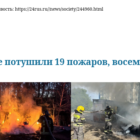
ость: https://24rus.ru//news/society/244960.html
е потушили 19 пожаров, восем