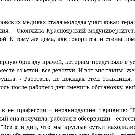
овских медиках стала молодая участковая тер
ения. - Окончила Красноярский медуниверситет
мой. К тому же дома, как говорится, и стены п
рвую бригаду врачей, которым предстояло в ус
вместе со мной, все девочки. И вот мы таким "
ушка. - Работать, не покидая стен больницы, 
ось после рабочего дня сменить обстановку, вый
а в ее профессии – неравнодушие, терпение: 
орый она получила, работая в обсервации – естес
 "Все эти дни, что мы круглые сутки находили