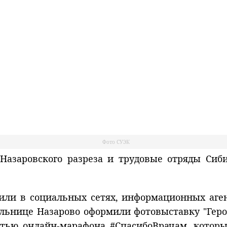
Фото СУЭК
азаровского разреза и трудовые отряды Сиб
или в социальных сетях, информационных аген
ольнице Назарово оформили фотовыставку "Геро
тью онлайн-марафона #СпасибоВрачам, котор