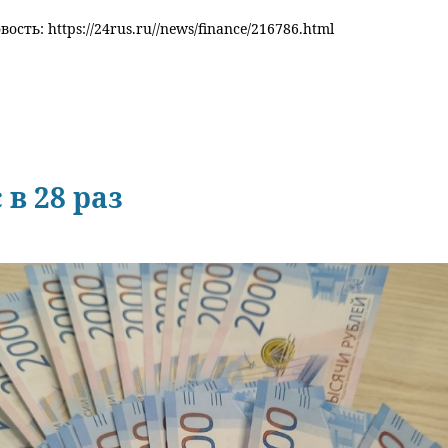
ость: https://24rus.ru//news/finance/216786.html
в 28 раз