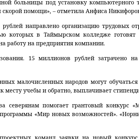
ой больницы под установку компьютерного то
я скорой помощи», – отметила Анфиса Никифоро
в рублей направлено организацию трудовых от
ью которых в Таймырском колледже готовят
а работу на предприятия компании.
азования. 15 миллионов рублей затрачено н
нных малочисленных народов могут обучаться 
 к месту учебы и обратно, выплачивает стипенд
ва северянам помогает грантовый конкурс «М
программы «Мир новых возможностей». «Норн
проектных команд заявки на новый конкур