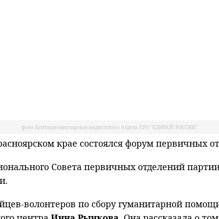
фото Агитационно-пропагандистского отдела КРО "ЕДИНОЙ РОССИИ"
сноярском крае состоялся форум первичных отд
ионального Совета первичных отделений партии.
и.
ийцев-волонтеров по сбору гуманитарной помощ
ного центра
Инна Рычкова
. Она рассказала о т