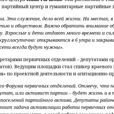
ет партийный центр и гуманитарные партийные 
а. Это служение, дело всей жизни. На местах, 
тью и обществом. Важно обратить внимание об
. Взрослые и дети отдают много времени и сил
руглосуточно: открываются в 6 утра и закрыва
И сети всегда будут нужны».
екретарями первичных отделений – депутатами 
татов). Ведущим площадки стал спикер краевого
ия» по проектной деятельности и агитационно-п
ого Форума первичных отделений. Отмечу, что 
тат, или активист партии – будет жизнь и в п
 поселений партийного актива. Депутаты районо
тоит задача активизации работы первичных отд