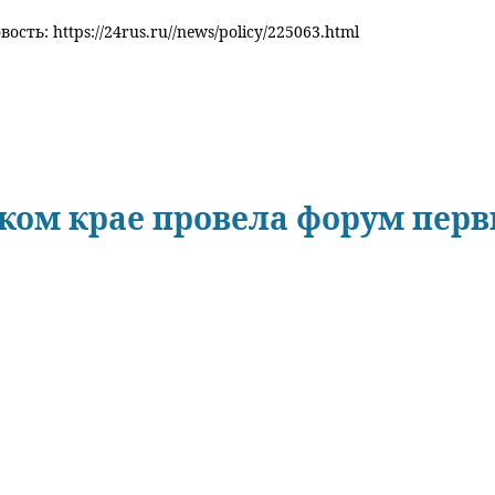
ость: https://24rus.ru//news/policy/225063.html
ском крае провела форум пер