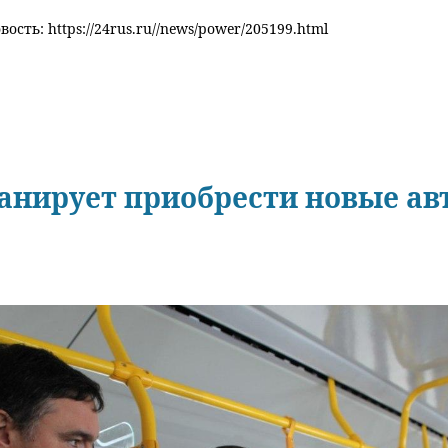
ость: https://24rus.ru//news/power/205199.html
нирует приобрести новые ав