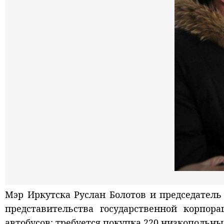
Мэр Иркутска Руслан Болотов и председатель
представительства государственной корпор
автобусов: требуется покупка 220 низкопольн