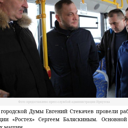
Фото предоставлено пресс-службой администрации Иркутска
 городской Думы Евгений Стекачев провели ра
ации «Ростех» Сергеем Баляскиным. Основно
ых машин.