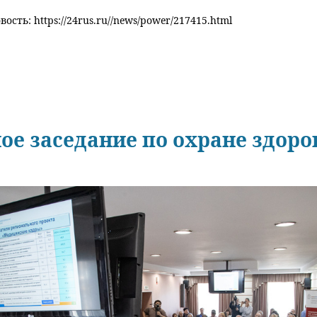
ость: https://24rus.ru//news/power/217415.html
ое заседание по охране здор