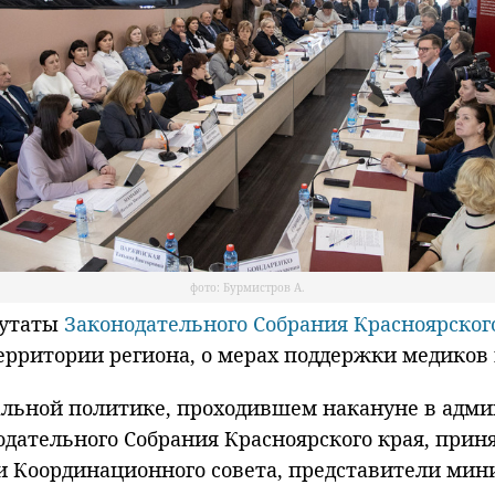
фото: Бурмистров А.
путаты
Законодательного Собрания Красноярског
ритории региона, о мерах поддержки медиков и
иальной политике, проходившем накануне в адм
дательного Собрания Красноярского края, принял
и Координационного совета, представители мин