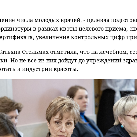
чение числа молодых врачей, - целевая подгот
ординатуры в рамках квоты целевого приема, с
сертификата, увеличение контрольных цифр пр
атьяна Стельмах отметила, что на лечебном, с
ики. Но не все из них дойдут до учреждений здр
отать в индустрии красоты.