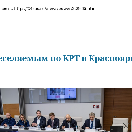
ость: https://24rus.ru//news/power/228665.html
еселяемым по КРТ в Красноярс