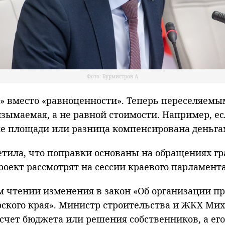
Фото: Бурмистров А
ти» вместо «равноценности». Теперь переселяе
изымаемая, а не равной стоимости. Например, е
же площади или разница компенсирована деньга
тила, что поправки основаны на обращениях гр
оект рассмотрят на сессии краевого парламента
м чтении изменения в закон «Об организации п
кого края». Министр строительства и ЖКХ Миха
 счет бюджета или решения собственников, а ег