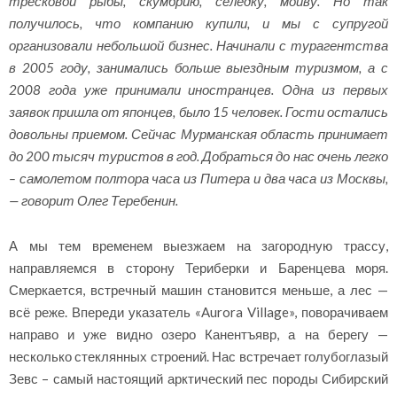
тресковой рыбы, скумбрию, селедку, мойву. Но так
получилось, что компанию купили, и мы с супругой
организовали небольшой бизнес. Начинали с турагентства
в 2005 году, занимались больше выездным туризмом, а с
2008 года уже принимали иностранцев. Одна из первых
заявок пришла от японцев, было 15 человек. Гости остались
довольны приемом. Сейчас Мурманская область принимает
до 200 тысяч туристов в год. Добраться до нас очень легко
– самолетом полтора часа из Питера и два часа из Москвы,
— говорит Олег Теребенин.
А мы тем временем выезжаем на загородную трассу,
направляемся в сторону Териберки и Баренцева моря.
Смеркается, встречный машин становится меньше, а лес —
всё реже. Впереди указатель «Aurora Village», поворачиваем
направо и уже видно озеро Канентъявр, а на берегу —
несколько стеклянных строений. Нас встречает голубоглазый
Зевс – самый настоящий арктический пес породы Сибирский