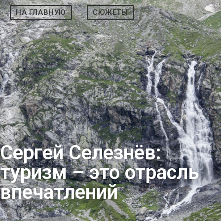
НА ГЛАВНУЮ
СЮЖЕТЫ
Сергей Селезнёв:
туризм – это отрасль
впечатлений