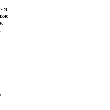
» и
мнюю
ас
,
а