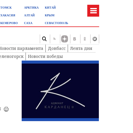
ТОМСК
АРКТИКА
КИТАЙ
ХАКАСИЯ
АЛТАЙ
КРЫМ
КЕМЕРОВО
САХА
СЕВАСТОПОЛЬ
Новости парламента
Донбасс
Лента дня
еленогорск
Новости победы
к