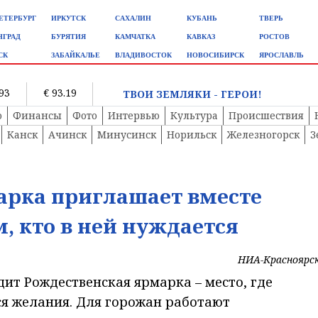
ЕТЕРБУРГ
ИРКУТСК
САХАЛИН
КУБАНЬ
ТВЕРЬ
НГРАД
БУРЯТИЯ
КАМЧАТКА
КАВКАЗ
РОСТОВ
СК
ЗАБАЙКАЛЬЕ
ВЛАДИВОСТОК
НОВОСИБИРСК
ЯРОСЛАВЛЬ
.93
€ 93.19
ТВОИ ЗЕМЛЯКИ - ГЕРОИ!
о
Финансы
Фото
Интервью
Культура
Происшествия
Канск
Ачинск
Минусинск
Норильск
Железногорск
З
арка приглашает вместе
, кто в ней нуждается
НИА-Красноярс
дит Рождественская ярмарка – место, где
ся желания. Для горожан работают