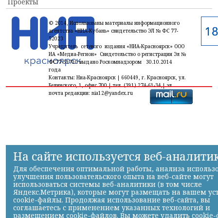
Проекты
© 2014, Использованы материалы информационного
агентства «НИА-Кубань» свидетельство ЭЛ № ФС 77-
52023
Учредитель сетевого издания «НИА-Красноярск» ООО
ИА «Медиа-Регион» Свидетельство о регистрации Эл №
ФС77-59710 выдано Роскомнадзором 30.10.2014
года
Контакты: Ниа-Красноярск | 660449, г. Красноярск, ул.
Белинского, 1, офис 700 | тел. (391) 274-61-34,| эл.
почта редакции: nia12@yandex.ru
На сайте используется веб-аналити
Для обеспечения оптимальной работы, анализа использ
улучшения пользовательского опыта на веб-сайте могут
использоваться системы веб-аналитики (в том числе
Яндекс.Метрика), которые могут размещать на вашем ус
cookie-файлы. Продолжая использование веб-сайта, вы
соглашаетесь с применением указанных технологий и
размещением cookie-файлов. Вы можете удалить cookie