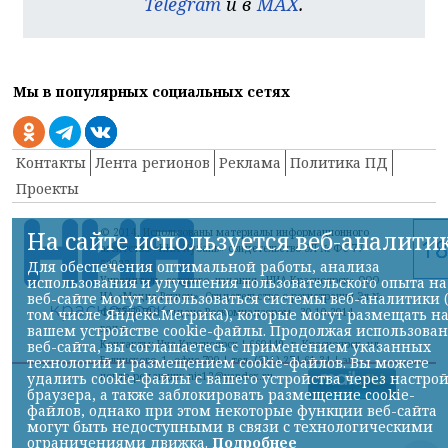
Telegram
и в
MAX
.
Мы в популярных социальных сетях
Контакты
Лента регионов
Реклама
Политика ПД
Проекты
© 2014, Использованы материалы информационного
На сайте используется веб-аналити
агентства «НИА-Кубань» свидетельство ЭЛ № ФС 77-
52023
Для обеспечения оптимальной работы, анализа
Учредитель сетевого издания «НИА-Красноярск» ООО
использования и улучшения пользовательского опыта на
ИА «Медиа-Регион» Свидетельство о регистрации Эл №
веб-сайте могут использоваться системы веб-аналитики 
ФС77-59710 выдано Роскомнадзором 30.10.2014
том числе Яндекс.Метрика), которые могут размещать н
года
вашем устройстве cookie-файлы. Продолжая использова
Контакты: Ниа-Красноярск | 660449, г. Красноярск, ул.
веб-сайта, вы соглашаетесь с применением указанных
Белинского, 1, офис 700 | тел. (391) 274-61-34,| эл.
технологий и размещением cookie-файлов. Вы можете
почта редакции: nia12@yandex.ru
удалить cookie-файлы с вашего устройства через настро
браузера, а также заблокировать размещение cookie-
файлов, однако при этом некоторые функции веб-сайта
могут быть недоступными в связи с технологическими
ограничениями движка.
Подробнее