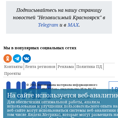
Подписывайтесь на нашу страницу
новостей "Независимый Красноярск" в
Telegram
и в
MAX
.
Мы в популярных социальных сетях
Контакты
Лента регионов
Реклама
Политика ПД
Проекты
© 2014, Использованы материалы информационного
агентства «НИА-Кубань» свидетельство ЭЛ № ФС 77-
На сайте используется веб-аналити
52023
Учредитель сетевого издания «НИА-Красноярск» ООО
Для обеспечения оптимальной работы, анализа
ИА «Медиа-Регион» Свидетельство о регистрации Эл №
использования и улучшения пользовательского опыта на
ФС77-59710 выдано Роскомнадзором 30.10.2014
веб-сайте могут использоваться системы веб-аналитики 
года
том числе Яндекс.Метрика), которые могут размещать н
Контакты: Ниа-Красноярск | 660449, г. Красноярск, ул.