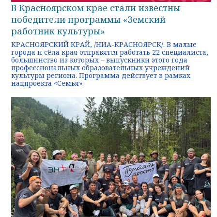
В Красноярском крае стали известны
победители программы «Земский
работник культуры»
КРАСНОЯРСКИЙ КРАЙ, /НИА-КРАСНОЯРСК/. В малые
города и сёла края отправятся работать 22 специалиста,
большинство из которых – выпускники этого года
профессиональных образовательных учреждений
культуры региона. Программа действует в рамках
нацпроекта «Семья».