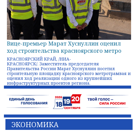
Вице-премьер Марат Хуснуллин оценил
ход строительства красноярского метро
КРАСНОЯРСКИЙ КРАЙ, /НИА-
КРАСНОЯРСК/. Заместитель председателя
Правительства России Марат Хуснуллин посетил
строительную площадку красноярского метротрамвая и
оценил ход реализации одного из крупнейших
инфраструктурных проектов региона.
ЭКОНОМИКА