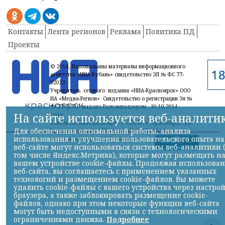
Контакты
Лента регионов
Реклама
Политика ПД
Проекты
© 2014, Использованы материалы информационного
агентства «НИА-Кубань» свидетельство ЭЛ № ФС 77-
52023
Учредитель сетевого издания «НИА-Красноярск» ООО
ИА «Медиа-Регион» Свидетельство о регистрации Эл №
ФС77-59710 выдано Роскомнадзором 30.10.2014
На сайте используется веб-аналити
года
Контакты: Ниа-Красноярск | 660449, г. Красноярск, ул.
Для обеспечения оптимальной работы, анализа
Белинского, 1, офис 700 | тел. (391) 274-61-34,| эл.
использования и улучшения пользовательского опыта на
почта редакции: nia12@yandex.ru
веб-сайте могут использоваться системы веб-аналитики 
том числе Яндекс.Метрика), которые могут размещать н
вашем устройстве cookie-файлы. Продолжая использова
веб-сайта, вы соглашаетесь с применением указанных
технологий и размещением cookie-файлов. Вы можете
удалить cookie-файлы с вашего устройства через настро
браузера, а также заблокировать размещение cookie-
файлов, однако при этом некоторые функции веб-сайта
могут быть недоступными в связи с технологическими
ограничениями движка.
Подробнее