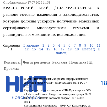
Опубликовано 27.07.2026 14:59
КРАСНОЯРСКИЙ КРАЙ, /НИА-КРАСНОЯРСК/. В
регионе готовят изменения в законодательство,
которые должны ускорить получение земельных
сертификатов многодетными семьями и
расширить возможности их использования.
Страница
В начало
1
2
3
4
5
6
7
8
9
10
11
1
12
13
14
15
16
17
18
19
Вперёд
В
конец
Контакты
Лента регионов
Реклама
Политика ПД
Проекты
© 2014, Использованы материалы информационного
агентства «НИА-Кубань» свидетельство ЭЛ № ФС 77-
52023
Учредитель сетевого издания «НИА-Красноярск» ООО
ИА «Медиа-Регион» Свидетельство о регистрации Эл №
ФС77-59710 выдано Роскомнадзором 30.10.2014
года
Контакты: Ниа-Красноярск | 660449, г. Красноярск, ул.