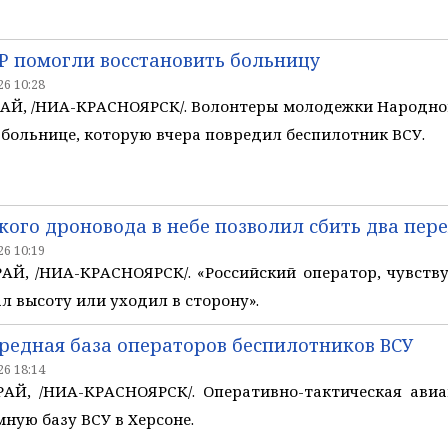
Р помогли восстановить больницу
6 10:28
Й, /НИА-КРАСНОЯРСК/. Волонтеры молодежки Народног
 больнице, которую вчера повредил беспилотник ВСУ.
кого дроновода в небе позволил сбить два пер
6 10:19
, /НИА-КРАСНОЯРСК/. «Российский оператор, чувствуя
ал высоту или уходил в сторону».
редная база операторов беспилотников ВСУ
6 18:14
Й, /НИА-КРАСНОЯРСК/. Оперативно-тактическая авиа
ную базу ВСУ в Херсоне.