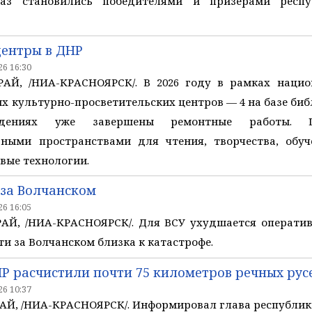
аз становились победителями и призерами респу
центры в ДНР
6 16:30
Й, /НИА-КРАСНОЯРСК/. В 2026 году в рамках нацио
х культурно-просветительских центров — 4 на базе библ
дениях уже завершены ремонтные работы. Ц
ными пространствами для чтения, творчества, обуч
вые технологии.
 за Волчанском
6 16:05
Й, /НИА-КРАСНОЯРСК/. Для ВСУ ухудшается оперативн
ти за Волчанском близка к катастрофе.
НР расчистили почти 75 километров речных рус
6 10:37
Й, /НИА-КРАСНОЯРСК/. Информировал глава республики