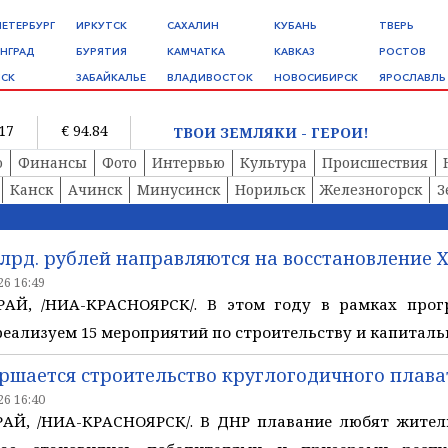
ПЕТЕРБУРГ
ИРКУТСК
САХАЛИН
КУБАНЬ
ТВЕРЬ
НГРАД
БУРЯТИЯ
КАМЧАТКА
КАВКАЗ
РОСТОВ
СК
ЗАБАЙКАЛЬЕ
ВЛАДИВОСТОК
НОВОСИБИРСК
ЯРОСЛАВЛЬ
.17
€ 94.84
ТВОИ ЗЕМЛЯКИ - ГЕРОИ!
о
Финансы
Фото
Интервью
Культура
Происшествия
Канск
Ачинск
Минусинск
Норильск
Железногорск
З
 млрд. рублей направляются на восстановление
6 16:49
АЙ, /НИА-КРАСНОЯРСК/. В этом году в рамках прог
реализуем 15 мероприятий по строительству и капиталь
ершается строительство круглогодичного плава
6 16:40
Й, /НИА-КРАСНОЯРСК/. В ДНР плавание любят жители