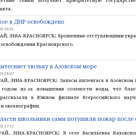
детные семьи получают приоритетную государств
акта.
кое в ДНР освобождено
6 18:31
Й, /НИА-КРАСНОЯРСК/. Брошенные отступающими укра
 освобождении Красноярского.
вытесняет тюльку в Азовском море
6 18:07
Й, /НИА-КРАСНОЯРСК/. Запасы пиленгаса в Азовском м
 годом из-за повышения солености воды, что благ
 рассказали в Южном филиале Всероссийского научн
 и океанографии.
бласти школьники сами потушили пожар после 
6 17:52
Й, /НИА-КРАСНОЯРСК/. В селе Васильевка Каховско