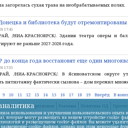
ла загорелась сухая трава на необрабатываемых полях.
Донецка и библиотека будут отремонтированы
6 17:45
АЙ, /НИА-КРАСНОЯРСК/. Здания театра оперы и бал
ируют не раньше 2027-2028 года.
НР до конца года восстановят еще один многок
6 17:35
АЙ, /НИА-КРАСНОЯРСК/. В Ясиноватском округе у
ь пятиэтажку фактически сызнова – дом пережил множ
9
10
11
12
13
14
15
16
17
18
19
Вперёд
В коне
-аналитика
онтакты
Лента регионов
Реклама
Политика ПД
Проек
лиза использования и улучшения пользовательского опыта н
а), которые могут размещать на вашем устройстве cookie-фа
атериалы информационного агентства «НИА-Кубань» свидетельство ЭЛ № ФС 77-52023
хнологий и размещением cookie-файлов. Вы можете удалить 
дания «НИА-Красноярск» ООО ИА «Медиа-Регион» Свидетельство о регистрации Эл № 
ь размещение cookie-файлов, однако при этом некоторые фу