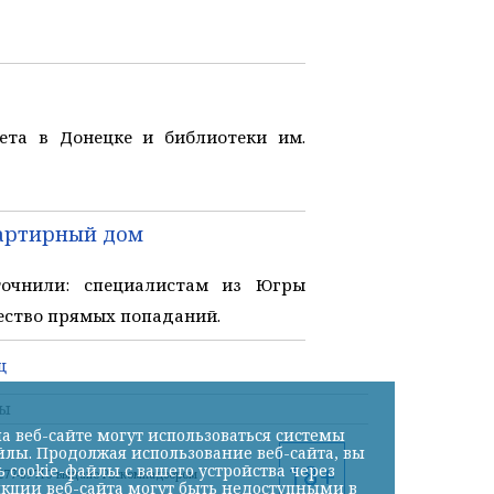
ета в Донецке и библиотеки им.
вартирный дом
точнили: специалистам из Югры
ество прямых попаданий.
ц
ты
а веб-сайте могут использоваться системы
йлы. Продолжая использование веб-сайта, вы
cookie-файлы с вашего устройства через
ФС77-59710 выдано Роскомнадзором
нкции веб-сайта могут быть недоступными в