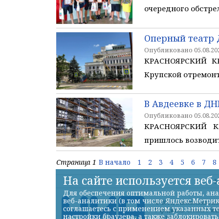
очередного обстре
Оперный театр 
Опубликовано 05.08.202
КРАСНОЯРСКИЙ КР
Крупской отремонт
В Авдеевке в Д
Опубликовано 05.08.202
КРАСНОЯРСКИЙ КР
пришлось возводит
Страница 1
В начало
1
2
3
4
5
6
7
8
На сайте используется веб
К
Для обеспечения оптимальной работы, ана
веб-аналитики (в том числе Яндекс.Метрик
© 2014, Использованы м
соглашаетесь с применением указанных те
Учредитель сетевого из
настройки браузера, а также заблокироват
30.10.2014 года