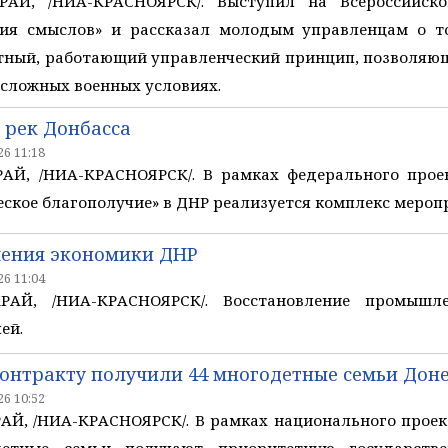
АЙ, /НИА-КРАСНОЯРСК/. Выступил на Всероссийск
ия смыслов» и рассказал молодым управленцам о то
тный, работающий управленческий принцип, позволяющ
 сложных военных условиях.
 рек Донбасса
6 11:18
Й, /НИА-КРАСНОЯРСК/. В рамках федерального проек
еское благополучие» в ДНР реализуется комплекс меропр
шения экономики ДНР
6 11:04
АЙ, /НИА-КРАСНОЯРСК/. Восстановление промышле
ей.
онтракту получили 44 многодетные семьи Дон
6 10:52
Й, /НИА-КРАСНОЯРСК/. В рамках национального проек