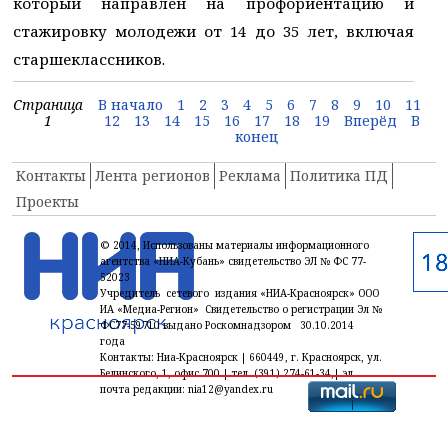
который направлен на профориентацию и
стажировку молодежи от 14 до 35 лет, включая
старшеклассников.
Страница
В начало
1
2
3
4
5
6
7
8
9
10
11
1
12
13
14
15
16
17
18
19
Вперёд
В
конец
Контакты
Лента регионов
Реклама
Политика ПД
Проекты
© 2014, Использованы материалы информационного
агентства «НИА-Кубань» свидетельство ЭЛ № ФС 77-
52023
Учредитель сетевого издания «НИА-Красноярск» ООО
ИА «Медиа-Регион» Свидетельство о регистрации Эл №
ФС77-59710 выдано Роскомнадзором 30.10.2014
года
Контакты: Ниа-Красноярск | 660449, г. Красноярск, ул.
Белинского, 1, офис 700 | тел. (391) 274-61-34,| эл.
почта редакции: nia12@yandex.ru