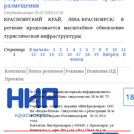
размещения
Опубликовано 29.07.2026 15:20
КРАСНОЯРСКИЙ КРАЙ, /НИА-КРАСНОЯРСК/. В
регионе продолжается масштабное обновление
туристической инфраструктуры.
Страница
В начало
1
2
3
4
5
6
7
8
9
10
11
1
12
13
14
15
16
17
18
19
Вперёд
В
конец
Контакты
Лента регионов
Реклама
Политика ПД
Проекты
© 2014, Использованы материалы информационного
агентства «НИА-Кубань» свидетельство ЭЛ № ФС 77-
52023
Учредитель сетевого издания «НИА-Красноярск» ООО
ИА «Медиа-Регион» Свидетельство о регистрации Эл №
ФС77-59710 выдано Роскомнадзором 30.10.2014
года
Контакты: Ниа-Красноярск | 660449, г. Красноярск, ул.
Белинского, 1, офис 700 | тел. (391) 274-61-34,| эл.