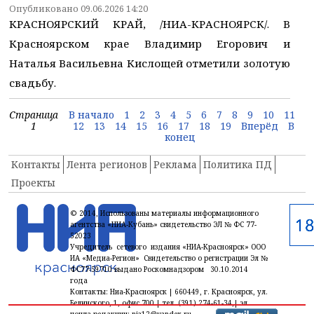
Опубликовано 09.06.2026 14:20
КРАСНОЯРСКИЙ КРАЙ, /НИА-КРАСНОЯРСК/. В
Красноярском крае Владимир Егорович и
Наталья Васильевна Кислощей отметили золотую
свадьбу.
Страница
В начало
1
2
3
4
5
6
7
8
9
10
11
1
12
13
14
15
16
17
18
19
Вперёд
В
конец
Контакты
Лента регионов
Реклама
Политика ПД
Проекты
© 2014, Использованы материалы информационного
агентства «НИА-Кубань» свидетельство ЭЛ № ФС 77-
52023
Учредитель сетевого издания «НИА-Красноярск» ООО
ИА «Медиа-Регион» Свидетельство о регистрации Эл №
ФС77-59710 выдано Роскомнадзором 30.10.2014
года
Контакты: Ниа-Красноярск | 660449, г. Красноярск, ул.
Белинского, 1, офис 700 | тел. (391) 274-61-34,| эл.
почта редакции: nia12@yandex.ru