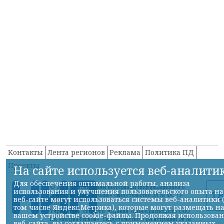
Контакты
Лента регионов
Реклама
Политика ПД
Проекты
На сайте используется веб-аналити
Для обеспечения оптимальной работы, анализа
© 2014, Использованы материалы информационного
использования и улучшения пользовательского опыта на
агентства «НИА-Кубань» свидетельство ЭЛ № ФС 77-
веб-сайте могут использоваться системы веб-аналитики 
52023
том числе Яндекс.Метрика), которые могут размещать н
Учредитель сетевого издания «НИА-Красноярск» ООО
вашем устройстве cookie-файлы. Продолжая использова
ИА «Медиа-Регион» Свидетельство о регистрации Эл №
веб-сайта, вы соглашаетесь с применением указанных