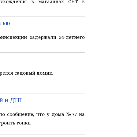
исхождения в магазинах СНТ в
стью
инспекции задержали 34-летнего
релся садовый домик.
й и ДТП
ло сообщение, что у дома №77 на
роить гонки.