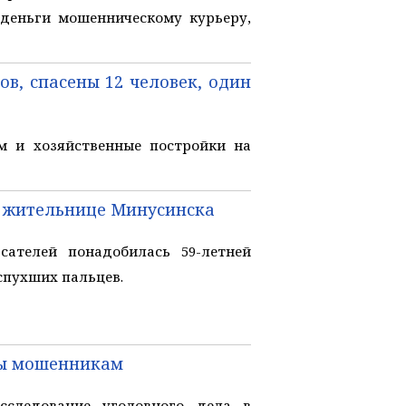
 деньги мошенническому курьеру,
в, спасены 12 человек, один
м и хозяйственные постройки на
ь жительнице Минусинска
ателей понадобилась 59-летней
спухших пальцев.
ты мошенникам
сследование уголовного дела в