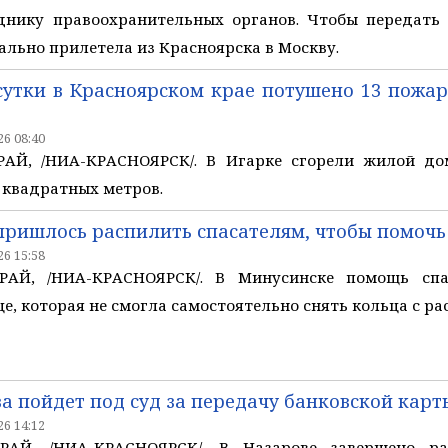
днику правоохранительных органов. Чтобы передать
ально прилетела из Красноярска в Москву.
утки в Красноярском крае потушено 13 пожаро
6 08:40
АЙ, /НИА-КРАСНОЯРСК/. В Игарке сгорели жилой до
 квадратных метров.
пришлось распилить спасателям, чтобы помоч
6 15:58
АЙ, /НИА-КРАСНОЯРСК/. В Минусинске помощь спас
е, которая не смогла самостоятельно снять кольца с ра
а пойдет под суд за передачу банковской кар
6 14:12
АЙ, /НИА-КРАСНОЯРСК/. В Назарове завершено ра