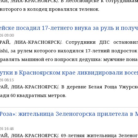
Й, /НИА-КРАСНОЯРСК/. В Лесосибирске к сотрудникам
 которого в колодец провалился теленок.
йске посадил 17-летнего внука за руль и полу
6 09:00
АЙ, /НИА-КРАСНОЯРСК/. Сотрудники ДПС останови
ishi, за рулем которого находился 17-летний подросток
правлять машиной его попросил дедушка: мужчине пона
утки в Красноярском крае ликвидировали вос
6 08:15
Й, /НИА-КРАСНОЯРСК/. В деревне Белая Роща Ужурско
ади 60 квадратных метров.
«Роза»: жительница Зеленогорска прилетела в
6 16:46
Й, /НИА-КРАСНОЯРСК/. 69-летняя жительница Зеленог