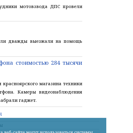
удники мотовзвода ДПС провели
ели дважды выезжали на помощь
фона стоимостью 284 тысячи
 красноярского магазина техники
тфона. Камеры видеонаблюдения
забрали гаджет.
ц
ты
а веб-сайте могут использоваться системы