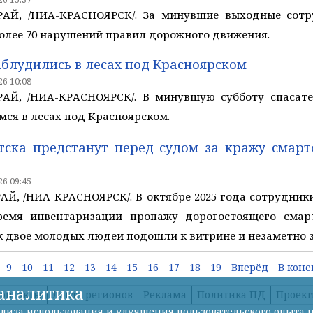
АЙ, /НИА-КРАСНОЯРСК/. За минувшие выходные сотр
олее 70 нарушений правил дорожного движения.
блудились в лесах под Красноярском
6 10:08
АЙ, /НИА-КРАСНОЯРСК/. В минувшую субботу спасат
ся в лесах под Красноярском.
тска предстанут перед судом за кражу смарт
6 09:45
, /НИА-КРАСНОЯРСК/. В октябре 2025 года сотрудники
ремя инвентаризации пропажу дорогостоящего смар
к двое молодых людей подошли к витрине и незаметно 
9
10
11
12
13
14
15
16
17
18
19
Вперёд
В коне
-аналитика
онтакты
Лента регионов
Реклама
Политика ПД
Проек
лиза использования и улучшения пользовательского опыта н