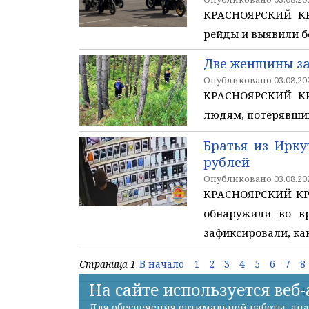
КРАСНОЯРСКИЙ КР
рейды и выявили б
Две женщины за
Опубликовано 03.08.202
КРАСНОЯРСКИЙ КР
людям, потерявшим
Братья из Ирку
рублей
Опубликовано 03.08.202
КРАСНОЯРСКИЙ КРАЙ
обнаружили во в
зафиксировали, ка
Страница 1
В начало
1
2
3
4
5
6
7
8
На сайте используется веб
К
Для обеспечения оптимальной работы, ана