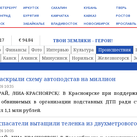
ПЕТЕРБУРГ
ИРКУТСК
САХАЛИН
КУБАНЬ
ТВЕРЬ
НГРАД
БУРЯТИЯ
КАМЧАТКА
КАВКАЗ
РОСТОВ
СК
ЗАБАЙКАЛЬЕ
ВЛАДИВОСТОК
НОВОСИБИРСК
ЯРОСЛАВЛЬ
.17
€ 94.84
ТВОИ ЗЕМЛЯКИ - ГЕРОИ!
о
Финансы
Фото
Интервью
Культура
Происшествия
Канск
Ачинск
Минусинск
Норильск
Железногорск
З
раскрыли схему автоподстав на миллион
6 10:35
АЙ, /НИА-КРАСНОЯРСК/. В Красноярске при поддерж
 обвиняемых в организации подставных ДТП ради с
 1,1 млн рублей.
 спасатели вытащили теленка из двухметровог
6 10:05