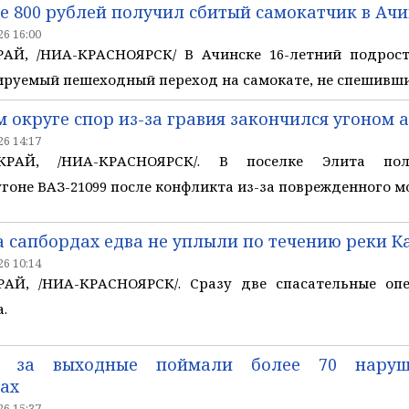
е 800 рублей получил сбитый самокатчик в Ачи
6 16:00
Й, /НИА-КРАСНОЯРСК/ В Ачинске 16-летний подрост
ируемый пешеходный переход на самокате, не спешивши
 округе спор из-за гравия закончился угоном 
6 14:17
РАЙ, /НИА-КРАСНОЯРСК/. В поселке Элита пол
угоне ВАЗ-21099 после конфликта из-за поврежденного м
 сапбордах едва не уплыли по течению реки К
6 10:14
АЙ, /НИА-КРАСНОЯРСК/. Сразу две спасательные оп
а.
е за выходные поймали более 70 нару
ах
6 15:37