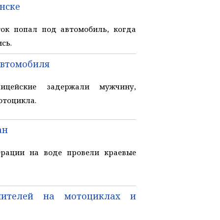
нске
ок попал под автомобиль, когда
сь.
автомобиля
ицейские задержали мужчину,
отоцикла.
ан
ерации на воде провели краевые
шителей на мотоциклах и