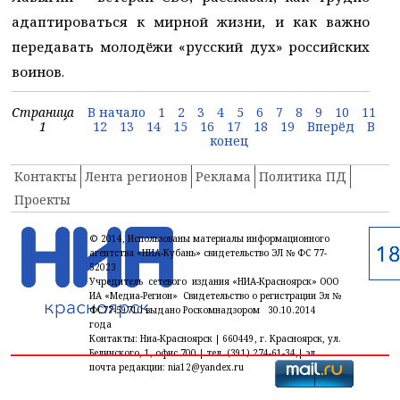
адаптироваться к мирной жизни, и как важно
передавать молодёжи «русский дух» российских
воинов.
Страница
В начало
1
2
3
4
5
6
7
8
9
10
11
1
12
13
14
15
16
17
18
19
Вперёд
В
конец
Контакты
Лента регионов
Реклама
Политика ПД
Проекты
© 2014, Использованы материалы информационного
агентства «НИА-Кубань» свидетельство ЭЛ № ФС 77-
52023
Учредитель сетевого издания «НИА-Красноярск» ООО
ИА «Медиа-Регион» Свидетельство о регистрации Эл №
ФС77-59710 выдано Роскомнадзором 30.10.2014
года
Контакты: Ниа-Красноярск | 660449, г. Красноярск, ул.
Белинского, 1, офис 700 | тел. (391) 274-61-34,| эл.
почта редакции: nia12@yandex.ru