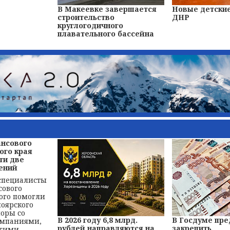
В Макеевке завершается
Новые детские
строительство
ДНР
круглогодичного
плавательного бассейна
ансового
ого края
ти две
ений
 специалисты
сового
ого помогли
оярского
поры со
В 2026 году 6,8 млрд.
В Госдуме пр
омпаниями,
рублей направляются на
закрепить
угими