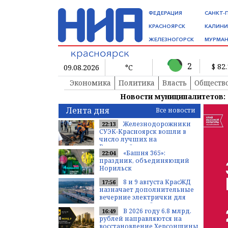
ФЕДЕРАЦИЯ
САНКТ-
КРАСНОЯРСК
КАЛИНИ
ЖЕЛЕЗНОГОРСК
МУРМАН
2
$ 82
09.08.2026
°C
Экономика
Политика
Власть
Обществ
Новости муниципалитетов:
Лента дня
Все новости
Железнодорожники
22:13
СУЭК-Красноярск вошли в
число лучших на
Всероссийских
«Башня 365»:
22:04
соревнованиях
праздник, объединяющий
профмастерства
Норильск
8 и 9 августа КрасЖД
17:56
назначает дополнительные
вечерние электрички для
доставки гостей
В 2026 году 6,8 млрд.
16:49
туристического фестиваля в...
рублей направляются на
восстановление Херсонщины