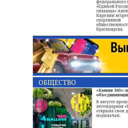
федерального 
«Единой Росси
сильных» Але
Карелин встре
спортивной
общественнос
Красноярска.
ОБЩЕСТВО
«Башня 365»: 
объединяющий
В августе прош
легендарная «
открыла свои 
норильчан.