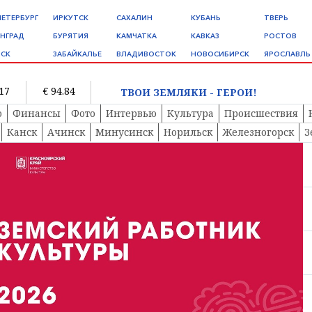
ПЕТЕРБУРГ
ИРКУТСК
САХАЛИН
КУБАНЬ
ТВЕРЬ
НГРАД
БУРЯТИЯ
КАМЧАТКА
КАВКАЗ
РОСТОВ
СК
ЗАБАЙКАЛЬЕ
ВЛАДИВОСТОК
НОВОСИБИРСК
ЯРОСЛАВЛЬ
.17
€ 94.84
ТВОИ ЗЕМЛЯКИ - ГЕРОИ!
о
Финансы
Фото
Интервью
Культура
Происшествия
Канск
Ачинск
Минусинск
Норильск
Железногорск
З