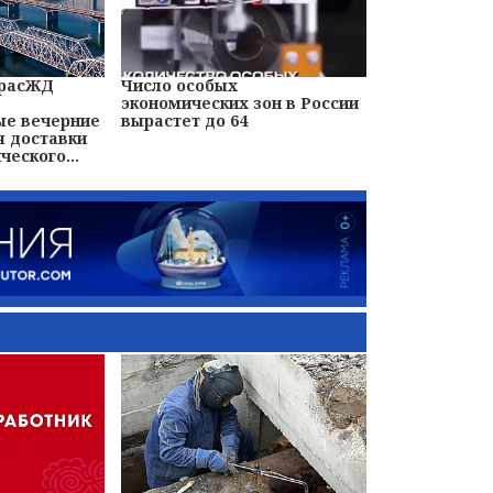
 КрасЖД
Число особых
экономических зон в России
ые вечерние
вырастет до 64
я доставки
ческого...