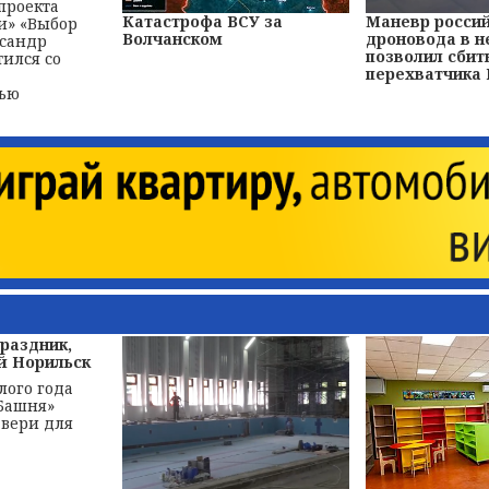
проекта
Катастрофа ВСУ за
Маневр росси
и» «Выбор
Волчанском
дроновода в н
ксандр
позволил сбит
тился со
перехватчика
тью
праздник,
 Норильск
лого года
Башня»
двери для