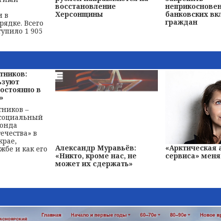
восстановление
неприкоснове
Херсонщины
банковских вк
 в
граждан
рядке. Всего
тупило 1 905
тников:
ьзуют
остоянно в
»
ников –
 социальный
фонда
ечества» в
крае,
Александр Муравьёв:
«Арктическая
жбе и как его
«Никто, кроме нас, не
сервиса» меня
может их сдержать»