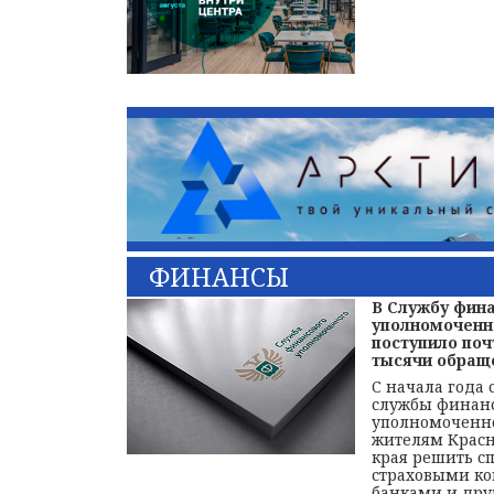
ФИНАНСЫ
В Службу фин
уполномоченн
поступило поч
тысячи обращ
С начала года
службы финан
уполномоченн
жителям Красн
края решить с
страховыми к
банками и др