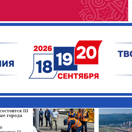
состоится III
ые города
 в
тоится III