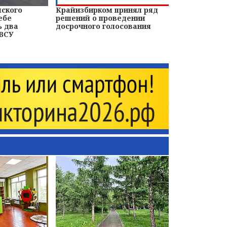
йского
Крайизбирком принял ряд
ебе
решений о проведении
ь два
досрочного голосования
 ВСУ