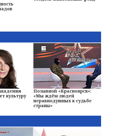
нность
ладов
 академия
Позывной «Красноярск»:
ет культуру
«Мы ждём людей
неравнодушных к судьбе
страны»