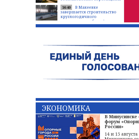
В Макеевке
16:40
завершается строительство
круглогодичного
плавательного бассейна
ЭКОНОМИКА
В Минусинске 
форум «Опорн
России»
14 и 15 августа
Минусинске сос