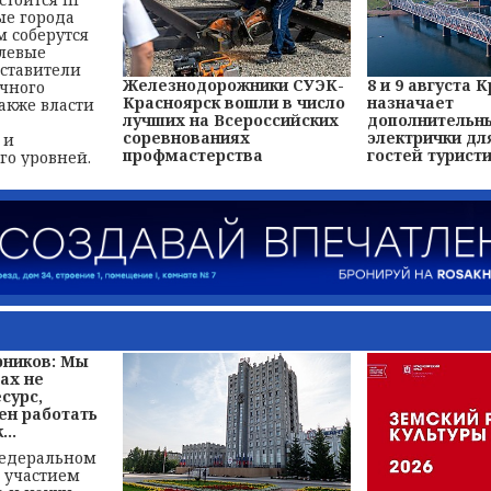
е города
м соберутся
левые
дставители
Железнодорожники СУЭК-
8 и 9 августа
учного
Красноярск вошли в число
назначает
также власти
лучших на Всероссийских
дополнительн
соревнованиях
электрички дл
 и
профмастерства
гостей туристи
о уровней.
рников: Мы
ах не
сурс,
ен работать
...
федеральном
с участием