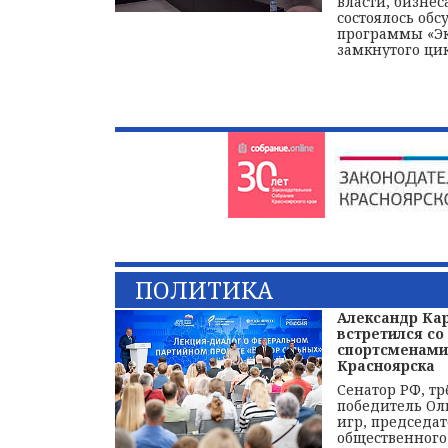
власти, бизнес
состоялось об
программы «Э
замкнутого цик
ПОЛИТИКА
Александр Ка
встретился со
спортсменами
Красноярска
Сенатор РФ, т
победитель О
игр, председа
общественного