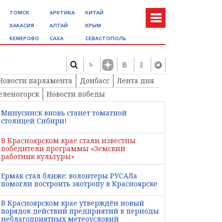
ТОМСК
АРКТИКА
КИТАЙ
ХАКАСИЯ
АЛТАЙ
КРЫМ
КЕМЕРОВО
САХА
СЕВАСТОПОЛЬ
Новости парламента
Донбасс
Лента дня
еленогорск
Новости победы
Минусинск вновь станет томатной
столицей Сибири!
В Красноярском крае стали известны
победители программы «Земский
работник культуры»
Ермак стал ближе: волонтеры РУСАЛа
помогли построить экотропу в Красноярске
В Красноярском крае утверждён новый
порядок действий предприятий в периоды
неблагоприятных метеоусловий