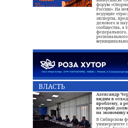
форум «Опорны
России». На не
ведущие отрас
эксперты, пре
делового и на
сообщества, а 
федерального,
регионального
муниципальног
ВЛАСТЬ
Александр Че
видим в отход
проблему, а ре
который долж
на экономику к
В Сибирском 
университете 