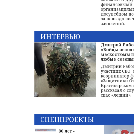
финансовыми
организациями
досудебном по
за полгода пос
заявлений.
ИНТЕРВЬЮ
Дмитрий Рабо
«Бойцы испол
маскостюмы п
любые сезоны
Дмитрий Работ
участник СВО,
координатор 
«Защитники От
Красноярском 
рассказал о слу
спас «леший».
СПЕЦПРОЕКТЫ
80 лет -