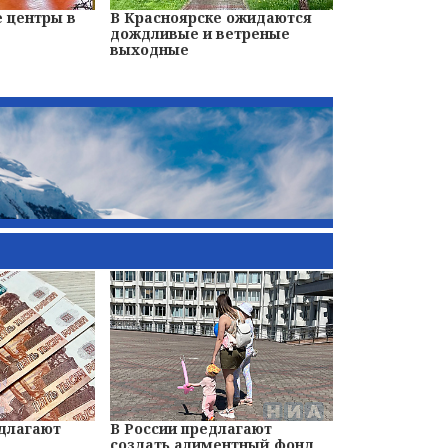
 центры в
В Красноярске ожидаются
дождливые и ветреные
выходные
едлагают
В России предлагают
создать алиментный фонд