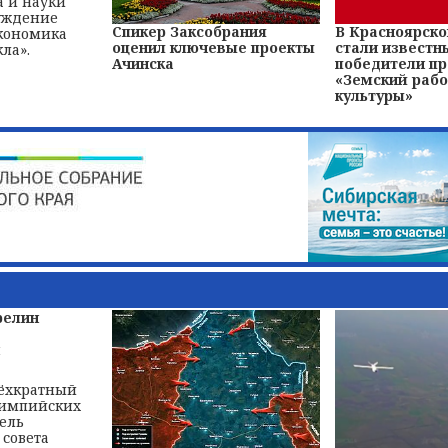
а и науки
суждение
Спикер Заксобрания
В Красноярско
кономика
оценил ключевые проекты
стали известн
ла».
Ачинска
победители п
«Земский рабо
культуры»
релин
рёхкратный
лимпийских
тель
 совета