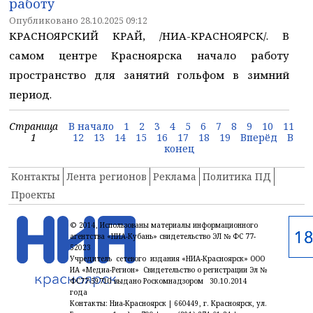
работу
Опубликовано 28.10.2025 09:12
КРАСНОЯРСКИЙ КРАЙ, /НИА-КРАСНОЯРСК/. В
самом центре Красноярска начало работу
пространство для занятий гольфом в зимний
период.
Страница
В начало
1
2
3
4
5
6
7
8
9
10
11
1
12
13
14
15
16
17
18
19
Вперёд
В
конец
Контакты
Лента регионов
Реклама
Политика ПД
Проекты
© 2014, Использованы материалы информационного
агентства «НИА-Кубань» свидетельство ЭЛ № ФС 77-
52023
Учредитель сетевого издания «НИА-Красноярск» ООО
ИА «Медиа-Регион» Свидетельство о регистрации Эл №
ФС77-59710 выдано Роскомнадзором 30.10.2014
года
Контакты: Ниа-Красноярск | 660449, г. Красноярск, ул.