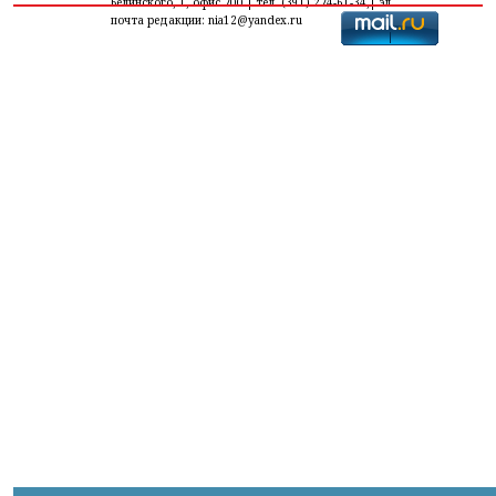
Белинского, 1, офис 700 | тел. (391) 274-61-34,| эл.
почта редакции: nia12@yandex.ru