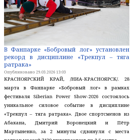
В Фанпарке «Бобровый лог» установлен
рекорд в дисциплине «Трекпул – тяга
ратрака»
Опубликовано 29.03.2026 13:03
КРАСНОЯРСКИЙ КРАЙ, /НИА-КРАСНОЯРСК/. 28
марта в Фанпарке «Бобровый лог» в рамках
фестиваля Siberian Power Show-2026 состоялось
уникальное силовое событие в дисциплине
«Трекпул – тяга ратрака». Двое спортсменов из
Абакана, Дмитрий Воронецкий и Пётр
Мартыненко, за 2 минуты сдвинули с места
ратрак массой 7430 килограммов на 2,5 метра.