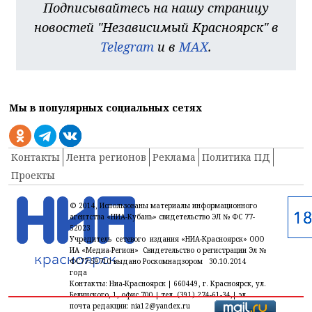
Подписывайтесь на нашу страницу
новостей "Независимый Красноярск" в
Telegram
и в
MAX
.
Мы в популярных социальных сетях
Контакты
Лента регионов
Реклама
Политика ПД
Проекты
© 2014, Использованы материалы информационного
агентства «НИА-Кубань» свидетельство ЭЛ № ФС 77-
52023
Учредитель сетевого издания «НИА-Красноярск» ООО
ИА «Медиа-Регион» Свидетельство о регистрации Эл №
ФС77-59710 выдано Роскомнадзором 30.10.2014
года
Контакты: Ниа-Красноярск | 660449, г. Красноярск, ул.
Белинского, 1, офис 700 | тел. (391) 274-61-34,| эл.
почта редакции: nia12@yandex.ru