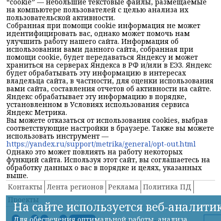
“cookie” — небольшие текстовые файлы, размещаемые
на компьютере пользователей с целью анализа их
пользовательской активности.
Собранная при помощи cookie информация не может
идентифицировать вас, однако может помочь нам
улучшить работу нашего сайта. Информация об
использовании вами данного сайта, собранная при
помощи cookie, будет передаваться Яндексу и может
храниться на серверах Яндекса в РФ и/или в ЕЭЗ. Яндекс
будет обрабатывать эту информацию в интересах
владельца сайта, в частности, для оценки использования
вами сайта, составления отчетов об активности на сайте.
Яндекс обрабатывает эту информацию в порядке,
установленном в Условиях использования сервиса
Яндекс Метрика.
Вы можете отказаться от использования cookies, выбрав
соответствующие настройки в браузере. Также вы можете
использовать инструмент —
https://yandex.ru/support/metrika/general/opt-out.html
Однако это может повлиять на работу некоторых
функций сайта. Используя этот сайт, вы соглашаетесь на
обработку данных о вас в порядке и целях, указанных
выше.
Контакты
Лента регионов
Реклама
Политика ПД
Проекты
На сайте используется веб-аналити
Для обеспечения оптимальной работы, анализа
© 2014, Использованы материалы информационного