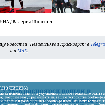
 НИА / Валерия Шпагина
цу новостей "Независимый Красноярск" в
Telegr
и в
MAX
.
-аналитика
УЭК-Красноярск вошли в
лиза использования и улучшения пользовательского опыта н
а), которые могут размещать на вашем устройстве cookie-фа
ероссийских соревнованиях
хнологий и размещением cookie-файлов. Вы можете удалить 
ь размещение cookie-файлов, однако при этом некоторые фу