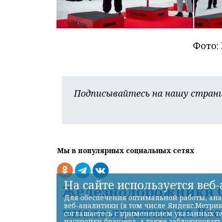
Фото:
Подписывайтесь на нашу страни
Мы в популярных социальных сетях
На сайте используется веб
Железнодорожники С
Для обеспечения оптимальной работы, ана
веб-аналитики (в том числе Яндекс.Метрик
число лучших на Вс
соглашаетесь с применением указанных те
настройки браузера, а также заблокироват