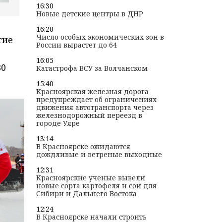
16:30
Новые детские центры в ДНР
16:20
Число особых экономических зон в
тие
России вырастет до 64
16:05
30
Катастрофа ВСУ за Волчанском
15:40
Красноярская железная дорога
предупреждает об ограничениях
движения автотранспорта через
железнодорожный переезд в
городе Уяре
13:14
В Красноярске ожидаются
дождливые и ветреные выходные
12:31
Красноярские ученые вывели
новые сорта картофеля и сои для
Сибири и Дальнего Востока
12:24
В Красноярске начали строить