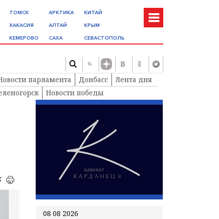
ТОМСК
АРКТИКА
КИТАЙ
ХАКАСИЯ
АЛТАЙ
КРЫМ
КЕМЕРОВО
САХА
СЕВАСТОПОЛЬ
Новости парламента
Донбасс
Лента дня
еленогорск
Новости победы
к
08 08 2026