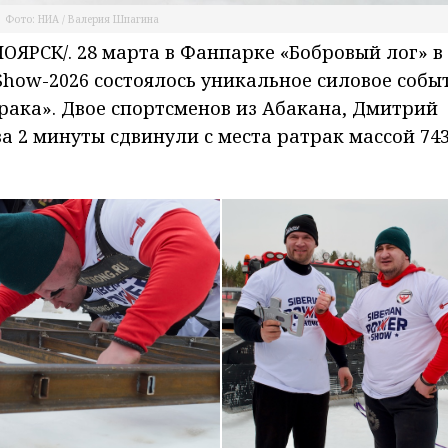
Фото: НИА / Валерия Шпагина
ЯРСК/. 28 марта в Фанпарке «Бобровый лог» в
Show-2026 состоялось уникальное силовое собы
трака». Двое спортсменов из Абакана, Дмитрий
а 2 минуты сдвинули с места ратрак массой 74