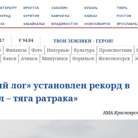
ПЕТЕРБУРГ
ИРКУТСК
САХАЛИН
КУБАНЬ
ТВЕРЬ
НГРАД
БУРЯТИЯ
КАМЧАТКА
КАВКАЗ
РОСТОВ
СК
ЗАБАЙКАЛЬЕ
ВЛАДИВОСТОК
НОВОСИБИРСК
ЯРОСЛАВЛЬ
.17
€ 94.84
ТВОИ ЗЕМЛЯКИ - ГЕРОИ!
о
Финансы
Фото
Интервью
Культура
Происшествия
Канск
Ачинск
Минусинск
Норильск
Железногорск
З
й лог» установлен рекорд в
 – тяга ратрака»
НИА-Красноярс