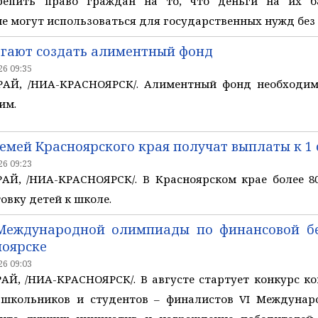
крепить право граждан на то, что деньги на их б
не могут использоваться для государственных нужд без
агают создать алиментный фонд
6 09:35
Й, /НИА-КРАСНОЯРСК/. Алиментный фонд необходимо
им.
семей Красноярского края получат выплаты к 1
6 09:23
Й, /НИА-КРАСНОЯРСК/. В Красноярском крае более 8
овку детей к школе.
Международной олимпиады по финансовой без
ноярске
6 09:03
Й, /НИА-КРАСНОЯРСК/. В августе стартует конкурс к
 школьников и студентов – финалистов VI Междуна