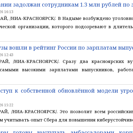
нии задолжан сотрудникам 1.3 млн рублей по
6 16:13
Й, /НИА-КРАСНОЯРСК/. В Надыме возбуждено уголовно
ческой организации, которого подозревают в длител
узы вошли в рейтинг России по зарплатам вып
6 12:43
АЙ, /НИА-КРАСНОЯРСК/. Сразу два красноярских ву
 самыми высокими зарплатами выпускников, рабо
ступ к собственной обновлённой модели угро
6 15:22
Й, /НИА-КРАСНОЯРСК/. Это позволит всем российски
 учитывать опыт Сбера для повышения киберустойчив
ры готовы выступать амбассадорами корп