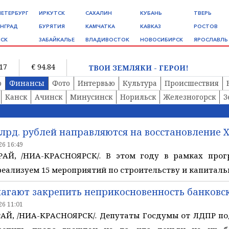
ПЕТЕРБУРГ
ИРКУТСК
САХАЛИН
КУБАНЬ
ТВЕРЬ
НГРАД
БУРЯТИЯ
КАМЧАТКА
КАВКАЗ
РОСТОВ
СК
ЗАБАЙКАЛЬЕ
ВЛАДИВОСТОК
НОВОСИБИРСК
ЯРОСЛАВЛЬ
.17
€ 94.84
ТВОИ ЗЕМЛЯКИ - ГЕРОИ!
о
Финансы
Фото
Интервью
Культура
Происшествия
Канск
Ачинск
Минусинск
Норильск
Железногорск
З
 млрд. рублей направляются на восстановление
6 16:49
АЙ, /НИА-КРАСНОЯРСК/. В этом году в рамках прог
реализуем 15 мероприятий по строительству и капиталь
лагают закрепить неприкосновенность банковс
6 11:01
Й, /НИА-КРАСНОЯРСК/. Депутаты Госдумы от ЛДПР по