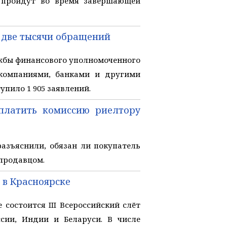
й пройдут во время завершающей
 две тысячи обращений
жбы финансового уполномоченного
компаниями, банками и другими
пило 1 905 заявлений.
платить комиссию риелтору
азъяснили, обязан ли покупатель
 продавцом.
 в Красноярске
состоится III Всероссийский слёт
ссии, Индии и Беларуси. В числе