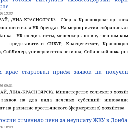
рае
6 13:03
Й, /НИА-КРАСНОЯРСК/. Сбер в Красноярске организ
пании и сила HR-бренда». На мероприятии собрались э
банка – HR-специалисты, менеджеры по внутренним ко
 – представители СИБУР, Красцеветмет, Красноярс
», СибЛидер, университетов региона, Сибирской пожар
м крае стартовал приём заявок на получе
6 09:01
Й, /НИА-КРАСНОЯРСК/. Министерство сельского хозяйс
 заявок на два вида целевых субсидий: инноваци
т на развитие крестьянского (фермерского) хозяйства.
России отменило пени за неуплату ЖКУ в Донба
6 18:09