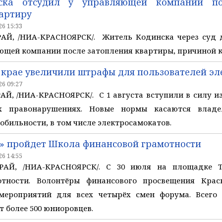
ска отсудил у управляющей компании по
артиру
6 15:33
Й, /НИА-КРАСНОЯРСК/. Житель Кодинска через суд д
ющей компании после затопления квартиры, причиной к
 крае увеличили штрафы для пользователей э
6 09:27
, /НИА-КРАСНОЯРСК/. С 1 августа вступили в силу из
х правонарушениях. Новые нормы касаются владе
бильности, в том числе электросамокатов.
» пройдет Школа финансовой грамотности
6 14:55
АЙ, /НИА-КРАСНОЯРСК/. С 30 июля на площадке 
отности. Волонтёры финансового просвещения Крас
 мероприятий для всех четырёх смен форума. Всег
т более 500 юниоровцев.