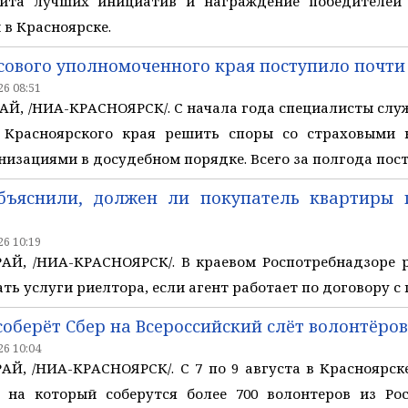
ащита лучших инициатив и награждение победителе
в Красноярске.
сового уполномоченного края поступило почти
6 08:51
Й, /НИА-КРАСНОЯРСК/. С начала года специалисты слу
 Красноярского края решить споры со страховыми 
изациями в досудебном порядке. Всего за полгода посту
бъяснили, должен ли покупатель квартиры 
6 10:19
Й, /НИА-КРАСНОЯРСК/. В краевом Роспотребнадзоре р
ть услуги риелтора, если агент работает по договору с
соберёт Сбер на Всероссийский слёт волонтёров
6 10:04
, /НИА-КРАСНОЯРСК/. С 7 по 9 августа в Красноярске 
, на который соберутся более 700 волонтеров из Ро