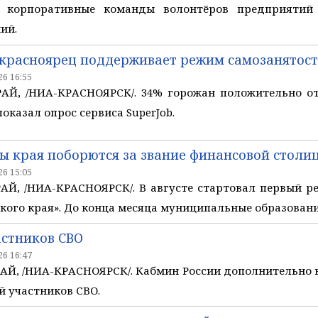
е корпоративные команды волонтёров предприятий
ий.
красноярец поддерживает режим самозанятос
6 16:55
Й, /НИА-КРАСНОЯРСК/. 34% горожан положительно от
оказал опрос сервиса SuperJob.
 края поборются за звание финансовой столи
6 15:05
Й, /НИА-КРАСНОЯРСК/. В августе стартовал первый р
кого края». До конца месяца муниципальные образования
астников СВО
6 16:47
Й, /НИА-КРАСНОЯРСК/. Кабмин России дополнительно 
й участников СВО.