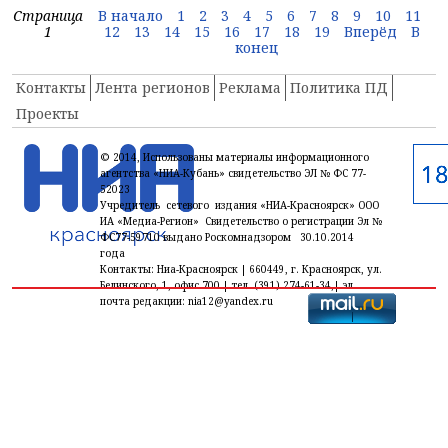
Страница
В начало
1
2
3
4
5
6
7
8
9
10
11
1
12
13
14
15
16
17
18
19
Вперёд
В
конец
Контакты
Лента регионов
Реклама
Политика ПД
Проекты
© 2014, Использованы материалы информационного
агентства «НИА-Кубань» свидетельство ЭЛ № ФС 77-
52023
Учредитель сетевого издания «НИА-Красноярск» ООО
ИА «Медиа-Регион» Свидетельство о регистрации Эл №
ФС77-59710 выдано Роскомнадзором 30.10.2014
года
Контакты: Ниа-Красноярск | 660449, г. Красноярск, ул.
Белинского, 1, офис 700 | тел. (391) 274-61-34,| эл.
почта редакции: nia12@yandex.ru