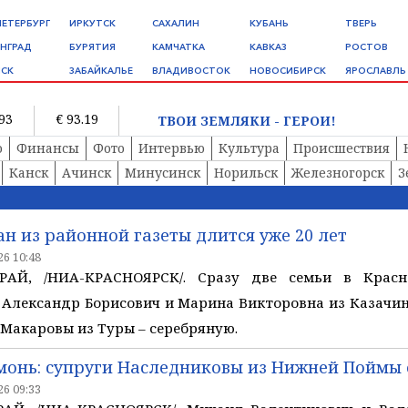
ПЕТЕРБУРГ
ИРКУТСК
САХАЛИН
КУБАНЬ
ТВЕРЬ
НГРАД
БУРЯТИЯ
КАМЧАТКА
КАВКАЗ
РОСТОВ
СК
ЗАБАЙКАЛЬЕ
ВЛАДИВОСТОК
НОВОСИБИРСК
ЯРОСЛАВЛЬ
.93
€ 93.19
ТВОИ ЗЕМЛЯКИ - ГЕРОИ!
о
Финансы
Фото
Интервью
Культура
Происшествия
Канск
Ачинск
Минусинск
Норильск
Железногорск
З
н из районной газеты длится уже 20 лет
6 10:48
АЙ, /НИА-КРАСНОЯРСК/. Сразу две семьи в Красн
 Александр Борисович и Марина Викторовна из Казачи
 Макаровы из Туры – серебряную.
монь: супруги Наследниковы из Нижней Поймы 
6 09:33