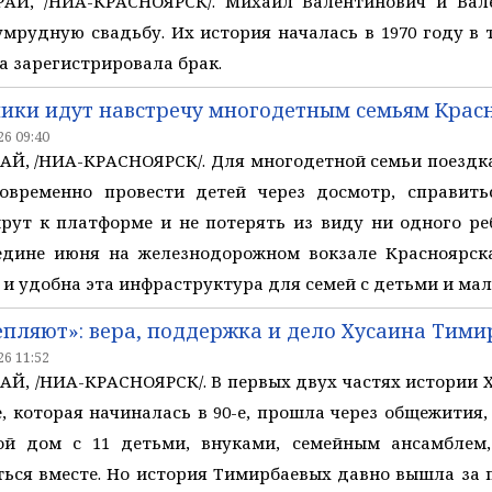
АЙ, /НИА-КРАСНОЯРСК/. Михаил Валентинович и Вал
мрудную свадьбу. Их история началась в 1970 году в 
а зарегистрировала брак.
ки идут навстречу многодетным семьям Крас
6 09:40
, /НИА-КРАСНОЯРСК/. Для многодетной семьи поездка 
овременно провести детей через досмотр, справить
ут к платформе и не потерять из виду ни одного ре
дине июня на железнодорожном вокзале Красноярска
 и удобна эта инфраструктура для семей с детьми и м
епляют»: вера, поддержка и дело Хусаина Тими
6 11:52
Й, /НИА-КРАСНОЯРСК/. В первых двух частях истории 
, которая начиналась в 90-е, прошла через общежития, 
ой дом с 11 детьми, внуками, семейным ансамблем
ься вместе. Но история Тимирбаевых давно вышла за 