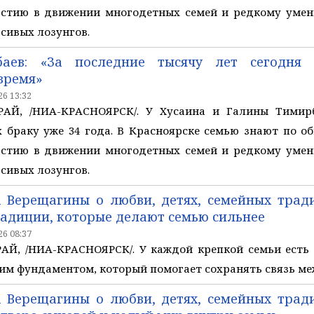
астию в движении многодетных семей и редкому умен
асивых лозунгов.
баев: «За последние тысячу лет сегодня
время»
6 13:32
АЙ, /НИА-КРАСНОЯРСК/. У Хусаина и Галины Тимирб
х браку уже 34 года. В Красноярске семью знают по 
астию в движении многодетных семей и редкому умен
асивых лозунгов.
 Верещагины о любви, детях, семейных тради
Традиции, которые делают семью сильнее
6 08:37
Й, /НИА-КРАСНОЯРСК/. У каждой крепкой семьи есть
им фундаментом, который помогает сохранять связь м
 Верещагины о любви, детях, семейных тради