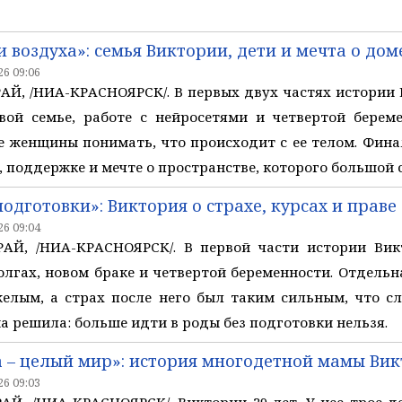
и воздуха»: семья Виктории, дети и мечта о дом
6 09:06
, /НИА-КРАСНОЯРСК/. В первых двух частях истории В
вой семье, работе с нейросетями и четвертой береме
е женщины понимать, что происходит с ее телом. Финал
 поддержке и мечте о пространстве, которого большой с
одготовки»: Виктория о страхе, курсах и праве
6 09:04
Й, /НИА-КРАСНОЯРСК/. В первой части истории Викт
долгах, новом браке и четвертой беременности. Отдель
желым, а страх после него был таким сильным, что 
а решила: больше идти в роды без подготовки нельзя.
а – целый мир»: история многодетной мамы Ви
6 09:03
, /НИА-КРАСНОЯРСК/. Виктории 29 лет. У нее трое дет