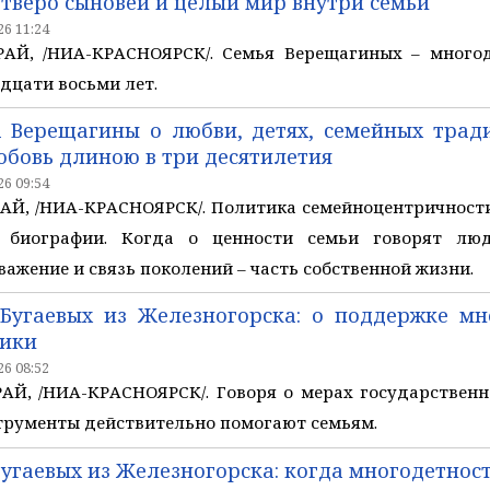
етверо сыновей и целый мир внутри семьи
6 11:24
Й, /НИА-КРАСНОЯРСК/. Семья Верещагиных – многоде
дцати восьми лет.
 Верещагины о любви, детях, семейных тради
юбовь длиною в три десятилетия
6 09:54
, /НИА-КРАСНОЯРСК/. Политика семейноцентричности о
 биографии. Когда о ценности семьи говорят люд
важение и связь поколений – часть собственной жизни.
 Бугаевых из Железногорска: о поддержке м
тики
6 08:52
Й, /НИА-КРАСНОЯРСК/. Говоря о мерах государственн
трументы действительно помогают семьям.
Бугаевых из Железногорска: когда многодетнос