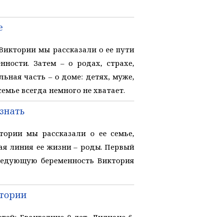
е
иктории мы рассказали о ее пути
нности. Затем – о родах, страхе,
ьная часть – о доме: детях, муже,
емье всегда немного не хватает.
 знать
ории мы рассказали о ее семье,
ная линия ее жизни – роды. Первый
следующую беременность Виктория
ктории
ей: Евангелине 9 лет, Лилиане 6,