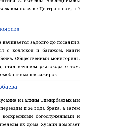
ентина Алексеевна Наследниковы
таежном поселке Центральном, а 9
ноярска
начинается задолго до посадки в
ся с коляской и багажом, найти
бенка. Общественный мониторинг,
, стал началом разговора о том,
аломобильных пассажиров.
рбаева
Хусаина и Галины Тимирбаевых мы
переезды и 34 года брака, а затем
, воскресными богослужениями и
пределы их дома. Хусаин помогает