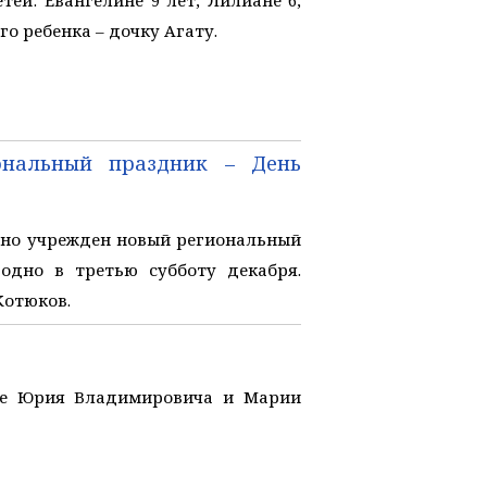
о ребенка – дочку Агату.
ональный праздник – День
ьно учрежден новый региональный
одно в третью субботу декабря.
Котюков.
ье Юрия Владимировича и Марии