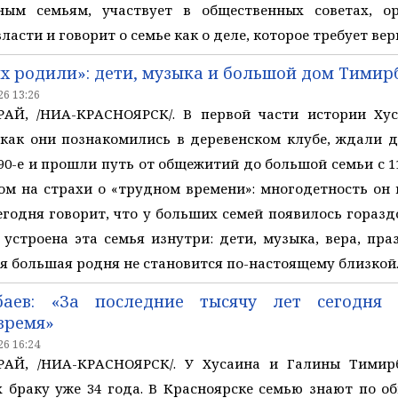
ым семьям, участвует в общественных советах, ор
асти и говорит о семье как о деле, которое требует вер
их родили»: дети, музыка и большой дом Тимир
6 13:26
АЙ, /НИА-КРАСНОЯРСК/. В первой части истории Ху
 как они познакомились в деревенском клубе, ждали 
90-е и прошли путь от общежитий до большой семьи с 1
ом на страхи о «трудном времени»: многодетность он
сегодня говорит, что у больших семей появилось гораз
к устроена эта семья изнутри: дети, музыка, вера, пр
я большая родня не становится по-настоящему близкой
баев: «За последние тысячу лет сегодня
время»
6 16:24
АЙ, /НИА-КРАСНОЯРСК/. У Хусаина и Галины Тимирб
х браку уже 34 года. В Красноярске семью знают по 