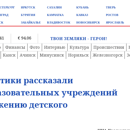
ЕТЕРБУРГ
ИРКУТСК
САХАЛИН
КУБАНЬ
ТВЕРЬ
НГРАД
БУРЯТИЯ
КАМЧАТКА
КАВКАЗ
РОСТОВ
СК
ЗАБАЙКАЛЬЕ
ВЛАДИВОСТОК
НОВОСИБИРСК
ЯРОСЛАВЛЬ
.41
€ 94.06
ТВОИ ЗЕМЛЯКИ - ГЕРОИ!
о
Финансы
Фото
Интервью
Культура
Происшествия
Канск
Ачинск
Минусинск
Норильск
Железногорск
З
тики рассказали
азовательных учреждений
ижению детского