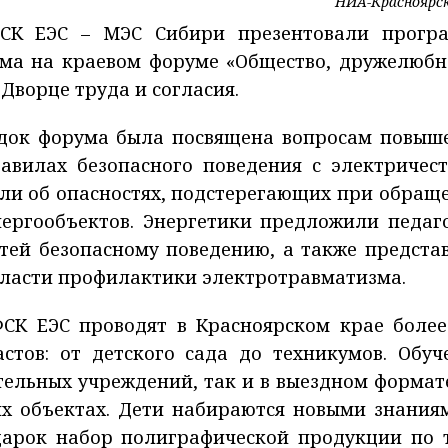
НИА-Красноярс
ФСК ЕЭС – МЭС Сибири презентовали прогр
ма на краевом форуме «Общество, дружелюбн
Дворце труда и согласия.
док форума была посвящена вопросам повыш
вилах безопасного поведения с электричест
ли об опасностях, подстерегающих при обращ
нергообъектов. Энергетики предложили педаг
тей безопасному поведению, а также предста
бласти профилактики электротравматизма.
ФСК ЕЭС проводят в Красноярском крае более
стов: от детского сада до техникумов. Обуч
тельных учреждений, так и в выездном формате
их объектах. Дети набираются новыми знания
дарок набор полиграфической продукции по 