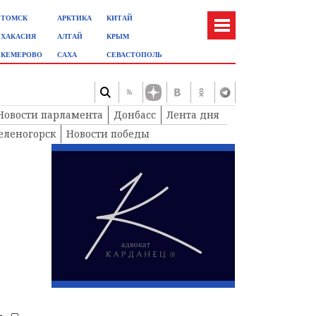
ТОМСК
АРКТИКА
КИТАЙ
ХАКАСИЯ
АЛТАЙ
КРЫМ
КЕМЕРОВО
САХА
СЕВАСТОПОЛЬ
Новости парламента
Донбасс
Лента дня
еленогорск
Новости победы