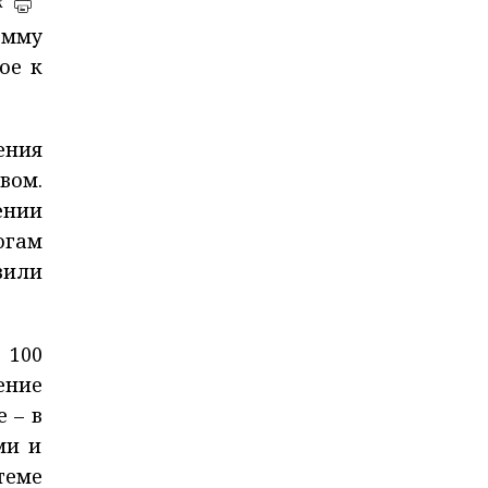
к
амму
ое к
ения
вом.
ении
огам
вили
 100
ение
 – в
ми и
теме