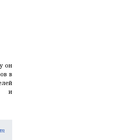
у он
ов в
елей
са и
am