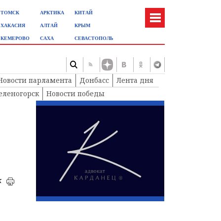
ТОМСК
АРКТИКА
КИТАЙ
ХАКАСИЯ
АЛТАЙ
КРЫМ
КЕМЕРОВО
САХА
СЕВАСТОПОЛЬ
Новости парламента
Донбасс
Лента дня
еленогорск
Новости победы
к