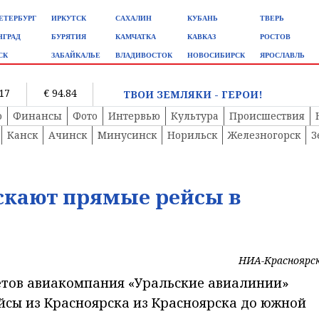
ЕТЕРБУРГ
ИРКУТСК
САХАЛИН
КУБАНЬ
ТВЕРЬ
НГРАД
БУРЯТИЯ
КАМЧАТКА
КАВКАЗ
РОСТОВ
СК
ЗАБАЙКАЛЬЕ
ВЛАДИВОСТОК
НОВОСИБИРСК
ЯРОСЛАВЛЬ
.17
€ 94.84
ТВОИ ЗЕМЛЯКИ - ГЕРОИ!
о
Финансы
Фото
Интервью
Культура
Происшествия
Канск
Ачинск
Минусинск
Норильск
Железногорск
З
скают прямые рейсы в
НИА-Красноярс
етов авиакомпания «Уральские авиалинии»
йсы из Красноярска из Красноярска до южной