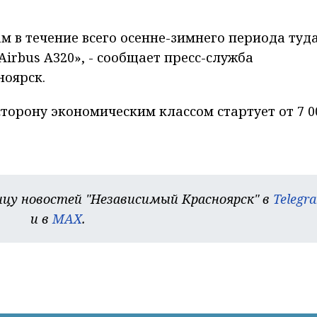
м в течение всего осенне-зимнего периода туд
irbus A320», - сообщает пресс-служба
оярск.
сторону экономическим классом стартует от 7 0
цу новостей "Независимый Красноярск" в
Telegr
и в
MAX
.