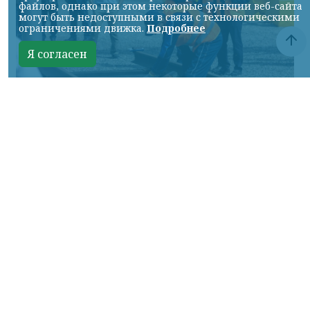
файлов, однако при этом некоторые функции веб-сайта
могут быть недоступными в связи с технологическими
ограничениями движка.
Подробнее
Я согласен
Фото: АО «СУЭК-Хакасия»
КРАСНОЯРСКИЙ КРАЙ, /НИА-
КРАСНОЯРСК/. Специалисты Бородинского
погрузочно-транспортного управления
стали призёрами Всероссийских
соревнований профессионального
мастерства «Логистический Олимп»,
которые прошли в Республике Хакасия.