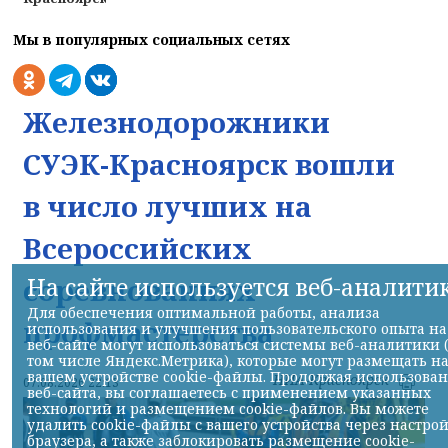
Мы в популярных социальных сетях
Железнодорожники
СУЭК-Красноярск вошли
в число лучших на
Всероссийских
На сайте используется веб-аналити
соревнованиях
Для обеспечения оптимальной работы, анализа
профмастерства
использования и улучшения пользовательского опыта на
веб-сайте могут использоваться системы веб-аналитики 
том числе Яндекс.Метрика), которые могут размещать н
вашем устройстве cookie-файлы. Продолжая использова
НИА-Красноярск
07.08.2026 22:13
веб-сайта, вы соглашаетесь с применением указанных
технологий и размещением cookie-файлов. Вы можете
удалить cookie-файлы с вашего устройства через настро
браузера, а также заблокировать размещение cookie-