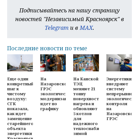
Подписывайтесь на нашу страницу
новостей "Независимый Красноярск" в
Telegram
и в
MAX
.
Последние новости по теме
Энергетики
Еще один
На
На Канской
внедряют
конкретный
Назаровской
ТЭЦ
систему
шаг к
ГРЭС
меняют 21
непрерывного
чистому
экологическая
тонну
экологическо
воздуху:
модернизация
поверхностей
контроля
СГК
идет по
нагрева и
на
показала,
графику
обновляют
Назаровской
как идет
5 котлов
ГРЭС
замещение
для
старейшего
надежного
объекта
теплоснабжения
энергетики
зимой
Красноярска